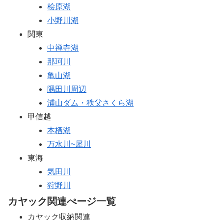
桧原湖
小野川湖
関東
中禅寺湖
那珂川
亀山湖
隅田川周辺
浦山ダム・秩父さくら湖
甲信越
本栖湖
万水川~犀川
東海
気田川
狩野川
カヤック関連ぺージ一覧
カヤック収納関連