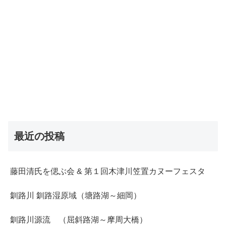
最近の投稿
藤田清氏を偲ぶ会 & 第１回木津川笠置カヌーフェスタ
釧路川 釧路湿原域（塘路湖～細岡）
釧路川源流 （屈斜路湖～摩周大橋）