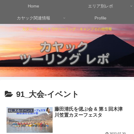
Home
エリア別レポ
カヤック関連情報
Profile
カヌー・カヤックでのツーリング・キャンプその他情報
91_大会-イベント
藤田清氏を偲ぶ会 & 第１回木津
91_大会-イベント
川笠置カヌーフェスタ
2022.07.20